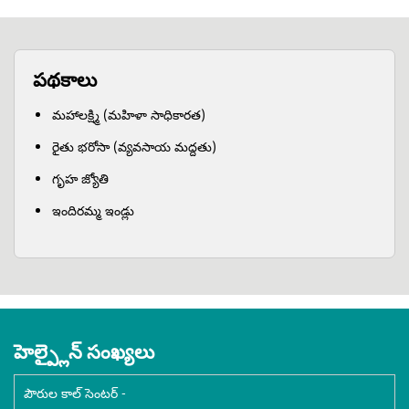
పథకాలు
మహాలక్ష్మి (మహిళా సాధికారత)
రైతు భరోసా (వ్యవసాయ మద్దతు)
గృహ జ్యోతి
ఇందిరమ్మ ఇండ్లు
హెల్ప్లైన్ సంఖ్యలు
పౌరుల కాల్ సెంటర్ -