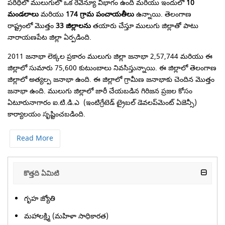
పరిధిలో ములుగులో ఒక రెవెన్యూ విభాగం ఉంది మరియు ఇందులో
10
మండలాలు
మరియు
174 గ్రామ పంచాయతీలు
ఉన్నాయి. తెలంగాణ
రాష్ట్రంలో మొత్తం
33 జిల్లాలను
తయారు చేస్తూ ములుగు జిల్లాతో పాటు
నారాయణపేట జిల్లా ఏర్పడింది.
2011 జనాభా లెక్కల ప్రకారం ములుగు జిల్లా జనాభా 2,57,744 మరియు ఈ
జిల్లాలో సుమారు 75,600 కుటుంబాలు నివసిస్తున్నాయి. ఈ జిల్లాలో తెలంగాణ
జిల్లాలో అత్యల్ప జనాభా ఉంది. ఈ జిల్లాలో గ్రామీణ జనాభాకు చెందిన మొత్తం
జనాభా ఉంది. ములుగు జిల్లాలో జారీ చేయబడిన గిరిజన ప్రజల కోసం
ఏటూరునాగారం ఐ.టి.డి.ఎ (ఇంటిగ్రేటెడ్ ట్రైబల్ డెవలప్‌మెంట్ ఏజెన్సీ)
కార్యాలయం సృష్టించబడింది.
Read More
కొత్తది ఏమిటి
గృహ జ్యోతి
మహాలక్ష్మి (మహిళా సాధికారత)