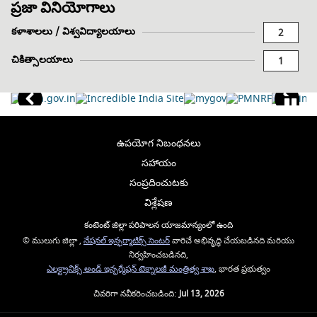
ప్రజా వినియోగాలు
కళాశాలలు / విశ్వవిద్యాలయాలు
2
చికిత్సాలయాలు
1
ఉపయోగ నిబంధనలు
సహాయం
సంప్రదించుటకు
విశ్లేషణ
కంటెంట్ జిల్లా పరిపాలన యాజమాన్యంలో ఉంది
© ములుగు జిల్లా ,
నేషనల్ ఇన్ఫర్మాటిక్స్ సెంటర్
వారిచే అభివృద్ధి చేయబడినది మరియు
నిర్వహించబడినది,
ఎలక్ట్రానిక్స్ అండ్ ఇన్ఫర్మేషన్ టెక్నాలజీ మంత్రిత్వ శాఖ
, భారత ప్రభుత్వం
చివరిగా నవీకరించబడింది:
Jul 13, 2026