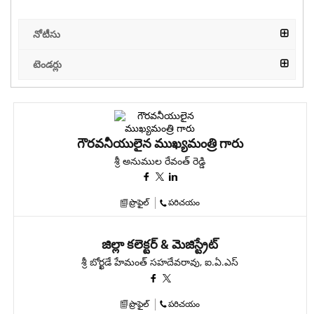
నోటీసు
టెండర్లు
గౌరవనీయులైన ముఖ్యమంత్రి గారు
శ్రీ అనుముల రేవంత్ రెడ్డి
ప్రొఫైల్
పరిచయం
జిల్లా కలెక్టర్ & మెజిస్ట్రేట్
శ్రీ బోర్ఖడే హేమంత్ సహదేవరావు, ఐ.ఏ.ఎస్
ప్రొఫైల్
పరిచయం