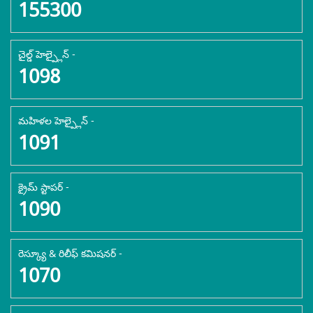
155300
చైల్డ్ హెల్ప్లైన్ -
1098
మహిళల హెల్ప్లైన్ -
1091
క్రైమ్ స్టాపర్ -
1090
రెస్క్యూ & రిలీఫ్ కమిషనర్ -
1070