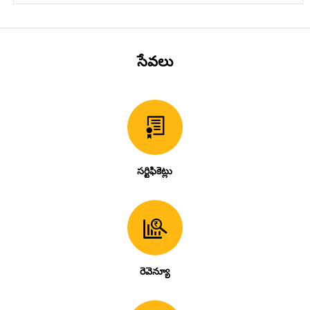
సేవలు
సర్టిఫికెట్లు
రెవెన్యూ