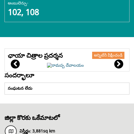
అంబులెన్సు-
102, 108
ఛాయా చిత్రాల ప్రదర్శన
అన్నిటినీ వీక్షించండి
సందర్భాలూ
సంఘటన లేదు
జిల్లా కొరకు ఒకేమాటలో
విస్తీర్ణం:
3,881sq km