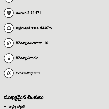
జనాభా:
2,94,671
అక్షరాస్యత శాతం:
63.07%
రెవెన్యూ మండలాలు:
10
రెవెన్యూ విభాగం:
1
నియోజకవర్గాలు:
1
ముఖ్యమైన లింకులు
రాష్ట్ర పోర్టల్