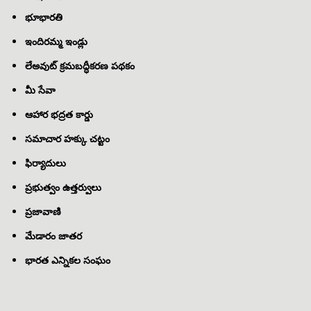
భూభారతి
ఇందిరమ్మ ఇండ్లు
లేఅవుట్ క్రమబద్ధీకరణ పథకం
మీ సేవా
ఆహార భద్రత కార్డు
సమాచార హక్కు చట్టం
ఫిర్యాదులు
ప్రభుత్వం ఉత్తర్వులు
ప్రజావాణి
మేడారం జాతర
భారత ఎన్నికల సంఘం