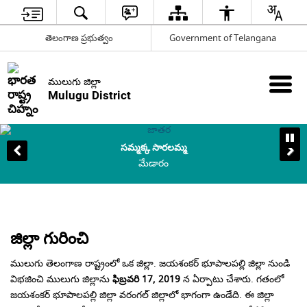
తెలంగాణ ప్రభుత్వం
Government of Telangana
ములుగు జిల్లా
Mulugu District
సమ్మక్క సారలమ్మ
మేడారం
జిల్లా గురించి
ములుగు తెలంగాణ రాష్ట్రంలో ఒక జిల్లా. జయశంకర్ భూపాలపల్లి జిల్లా నుండి
విభజించి ములుగు జిల్లాను
ఫిబ్రవరి 17, 2019
న ఏర్పాటు చేశారు. గతంలో
జయశంకర్ భూపాలపల్లి జిల్లా వరంగల్ జిల్లాలో భాగంగా ఉండేది. ఈ జిల్లా