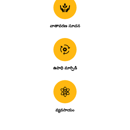
వాతావరణ సూచన
ఉపాధి మార్పిడి
వ్యవసాయం