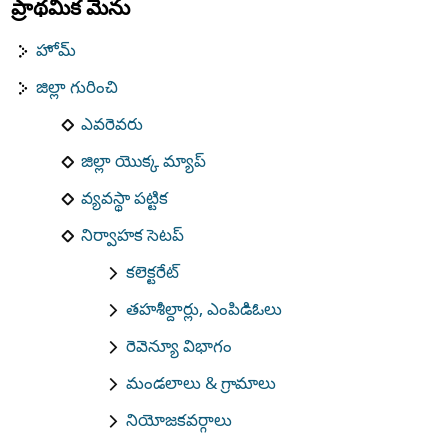
ప్రాథమిక మెను
హోమ్
జిల్లా గురించి
ఎవరెవరు
జిల్లా యొక్క మ్యాప్
వ్యవస్థా పట్టిక
నిర్వాహక సెటప్
కలెక్టరేట్
తహశీల్దార్లు, ఎంపిడిఓలు
రెవెన్యూ విభాగం
మండలాలు & గ్రామాలు
నియోజకవర్గాలు