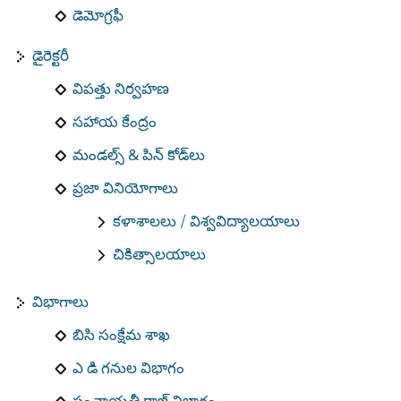
డెమోగ్రఫీ
డైరెక్టరీ
విపత్తు నిర్వహణ
సహాయ కేంద్రం
మండల్స్ & పిన్ కోడ్‌లు
ప్రజా వినియోగాలు
కళాశాలలు / విశ్వవిద్యాలయాలు
చికిత్సాలయాలు
విభాగాలు
బిసి సంక్షేమ శాఖ
ఎ డి గనుల విభాగం