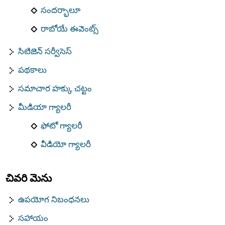
సందర్భాలూ
రాబోయే ఈవెంట్స్
సిటిజెన్ సర్వీసెస్
పథకాలు
సమాచార హక్కు చట్టం
మీడియా గ్యాలరీ
ఫోటో గ్యాలరీ
వీడియో గ్యాలరీ
చివరి మెను
ఉపయోగ నిబంధనలు
సహాయం