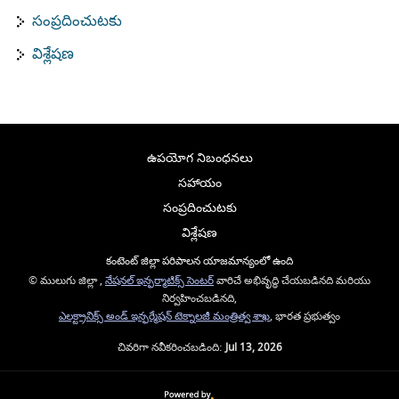
సంప్రదించుటకు
విశ్లేషణ
ఉపయోగ నిబంధనలు
సహాయం
సంప్రదించుటకు
విశ్లేషణ
కంటెంట్ జిల్లా పరిపాలన యాజమాన్యంలో ఉంది
© ములుగు జిల్లా ,
నేషనల్ ఇన్ఫర్మాటిక్స్ సెంటర్
వారిచే అభివృద్ధి చేయబడినది మరియు
నిర్వహించబడినది,
ఎలక్ట్రానిక్స్ అండ్ ఇన్ఫర్మేషన్ టెక్నాలజీ మంత్రిత్వ శాఖ
, భారత ప్రభుత్వం
చివరిగా నవీకరించబడింది:
Jul 13, 2026