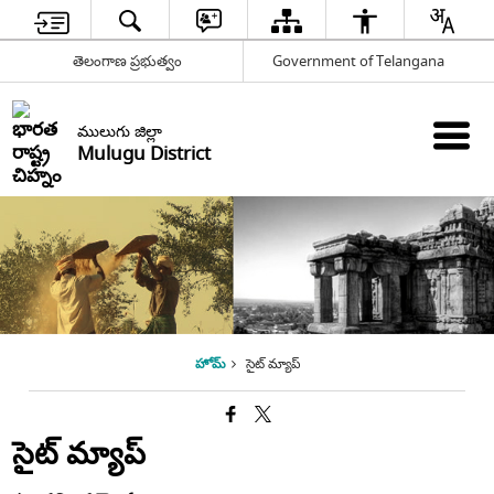
తెలంగాణ ప్రభుత్వం
Government of Telangana
ములుగు జిల్లా
Mulugu District
హోమ్
సైట్ మ్యాప్
సైట్ మ్యాప్