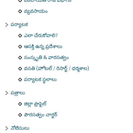
పంచాయతీ రాజ్ విభాగం
వ్యవసాయం
పర్యాటక
ఎలా చేరుకోవాలి?
ఆసక్తి ఉన్న ప్రదేశాలు
సంస్కృతి & వారసత్వం
వసతి (హోటల్ / రిసార్ట్ / ధర్మశాల)
పర్యాటక స్థలాలు
పత్రాలు
జిల్లా ప్రొఫైల్
పౌరసత్వం చార్టర్
నోటిసులు