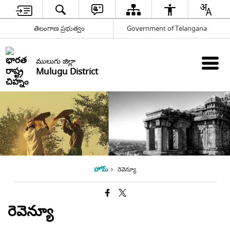
తెలంగాణ ప్రభుత్వం
Government of Telangana
ములుగు జిల్లా
Mulugu District
హోమ్
రెవెన్యూ
రెవెన్యూ