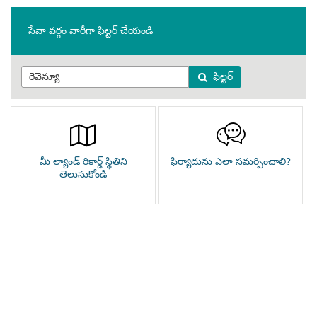
సేవా వర్గం వారీగా ఫిల్టర్ చేయండి
ఫిల్టర్
మీ ల్యాండ్ రికార్డ్ స్థితిని
ఫిర్యాదును ఎలా సమర్పించాలి?
తెలుసుకోండి