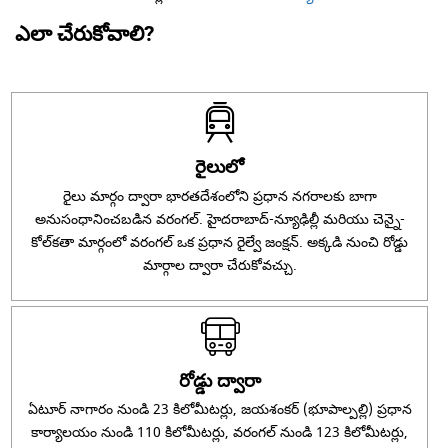
ఎలా చేరుకోవాలి?
రైలులో
రైలు మార్గం ద్వారా భారతదేశంలోని ప్రధాన నగరాలకు బాగా
అనుసంధానించబడిన వరంగల్. హైదరాబాద్-న్యూఢిల్లీ మరియు చెన్నై-
కోల్‌కతా మార్గంలో వరంగల్ ఒక ప్రధాన రైల్వే జంక్షన్. అక్కడి నుంచి రోడ్డు
మార్గాల ద్వారా చేరుకోవచ్చు.
రోడ్డు ద్వారా
ఏటూర్ నాగారం నుండి 23 కిలోమీటర్లు, జయశంకర్ (భూపాల్పల్లి) ప్రధాన
కార్యాలయం నుండి 110 కిలోమీటర్లు, వరంగల్ నుండి 123 కిలోమీటర్లు,