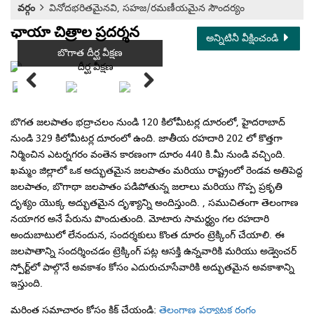
వర్గం
వినోదభరితమైనవి, సహజ/రమణీయమైన సౌందర్యం
ఛాయా చిత్రాల ప్రదర్శన
అన్నిటినీ వీక్షించండి
బొగాత దీర్ఘ వీక్షణ
బొగత జలపాతం భద్రాచలం నుండి 120 కిలోమీటర్ల దూరంలో, హైదరాబాద్
నుండి 329 కిలోమీటర్ల దూరంలో ఉంది. జాతీయ రహదారి 202 లో కొత్తగా
నిర్మించిన ఎటర్నగరం వంతెన కారణంగా దూరం 440 కి.మీ నుండి వచ్చింది.
ఖమ్మం జిల్లాలో ఒక అద్భుతమైన జలపాతం మరియు రాష్ట్రంలో రెండవ అతిపెద్ద
జలపాతం, బొగాథా జలపాతం పడిపోతున్న జలాలు మరియు గొప్ప ప్రకృతి
దృశ్యం యొక్క అద్భుతమైన దృశ్యాన్ని అందిస్తుంది. , సముచితంగా తెలంగాణ
నయాగర అనే పేరును పొందుతుంది. మోటారు సామర్థ్యం గల రహదారి
అందుబాటులో లేనందున, సందర్శకులు కొంత దూరం ట్రెక్కింగ్ చేయాలి. ఈ
జలపాతాన్ని సందర్శించడం ట్రెక్కింగ్ పట్ల ఆసక్తి ఉన్నవారికి మరియు అడ్వెంచర్
స్పోర్ట్‌లో పాల్గొనే అవకాశం కోసం ఎదురుచూసేవారికి అద్భుతమైన అవకాశాన్ని
ఇస్తుంది.
మరింత సమాచారం కోసం క్లిక్ చేయండి:
తెలంగాణ పర్యాటక రంగం