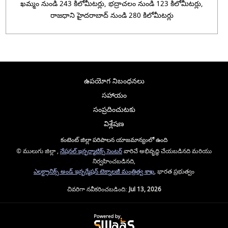
ఖమ్మం నుండి 243 కిలోమీటర్లు, భద్రాచలం నుండి 123 కిలోమీటర్లు,
రాజధాని హైదరాబాద్ నుండి 280 కిలోమీటర్లు
ఉపయోగ నిబంధనలు
సహాయం
సంప్రదించుటకు
విశ్లేషణ
కంటెంట్ జిల్లా పరిపాలన యాజమాన్యంలో ఉంది
© ములుగు జిల్లా ,
నేషనల్ ఇన్ఫర్మాటిక్స్ సెంటర్
వారిచే అభివృద్ధి చేయబడినది మరియు
నిర్వహించబడినది,
ఎలక్ట్రానిక్స్ అండ్ ఇన్ఫర్మేషన్ టెక్నాలజీ మంత్రిత్వ శాఖ
, భారత ప్రభుత్వం
చివరిగా నవీకరించబడింది:
Jul 13, 2026