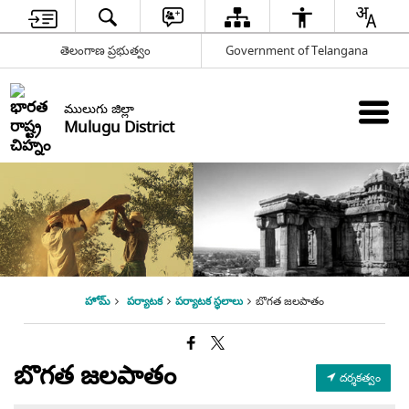
తెలంగాణ ప్రభుత్వం
Government of Telangana
ములుగు జిల్లా
Mulugu District
హోమ్
పర్యాటక
పర్యాటక స్థలాలు
బొగత జలపాతం
బొగత జలపాతం
దర్శకత్వం